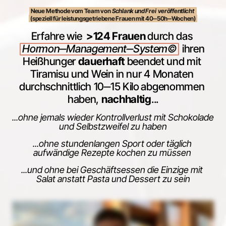
Neue
Methode 
vom 
Team 
von
Schlank und Frei  veröffentlicht
(speziell 
für 
leistungsgetriebene 
Frauen 
mit 
40‒
50h‒
Wochen)
Erfahre 
wie 
>124 
Frauen 
durch 
das
Hormon‒
Management‒
System©
ihren 
Heißhunger 
dauerhaft
beendet 
und 
mit 
Tiramisu 
und 
Wein 
in 
nur 
4 
Monaten 
durchschnittlich 
10‒
15 
Kilo
abgenommen 
haben, 
nachhaltig
...
...ohne 
jemals 
wieder 
Kontrollverlust 
mit 
Schokolade 
und 
Selbstzweifel 
zu 
haben
...ohne 
stundenlangen 
Sport 
oder 
täglich 
aufwändige 
Rezepte 
kochen 
zu 
müssen 
...und 
ohne 
bei 
Geschäftsessen 
die 
Einzige 
mit 
Salat 
anstatt 
Pasta 
und 
Dessert 
zu 
sein