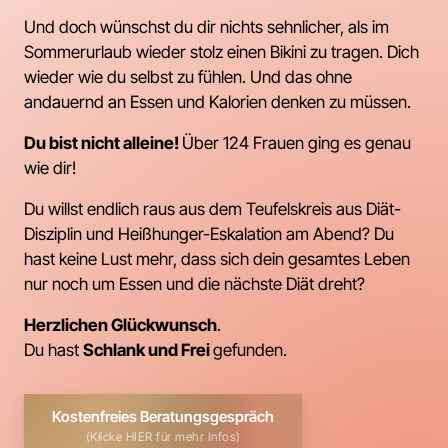
Und doch wünschst du dir nichts sehnlicher, als im 
Sommerurlaub wieder stolz einen Bikini zu tragen. Dich 
wieder wie du selbst zu fühlen. Und das ohne 
andauernd an Essen und Kalorien denken zu müssen.
Du bist nicht alleine! 
Über 124 Frauen ging es genau 
wie dir!
Du willst endlich raus aus dem Teufelskreis aus Diät-
Disziplin und Heißhunger-Eskalation am Abend? Du 
hast keine Lust mehr, dass sich dein gesamtes Leben 
nur noch um Essen und die nächste Diät dreht?
Herzlichen Glückwunsch
.

Du hast 
Schlank 
und 
Frei
gefunden.
Kostenfreies Beratungsgespräch
(Klicke HIER für mehr Infos)